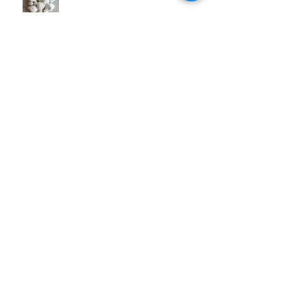
Ausstellung VERGISS MEIN NICHT -
alte und neue Porträts
Kuration der Gruppenausstellung
SPIEGLEIN, SPIEGLEIN
© 2019 Miriam Maria Ferstl
Datenschutz